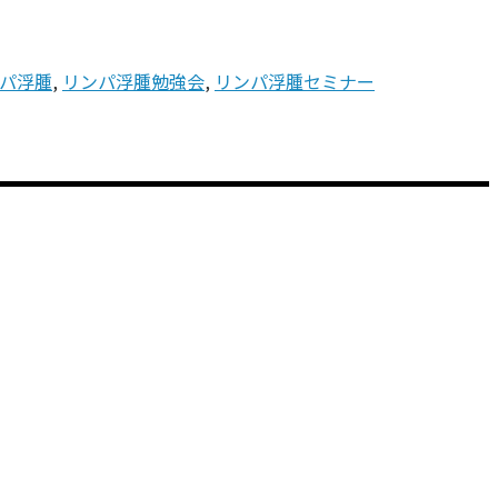
パ浮腫
,
リンパ浮腫勉強会
,
リンパ浮腫セミナー