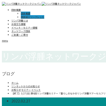
団体概要
団体概要
団体紹介リーフレット
リンパ浮腫とは
お役立ち情報
イベント・セミナー情報
ネットワーク団体
ご支援・ご寄付
menu
リンパ浮腫ネットワーク
ブログ
ホーム
リンネットからのお知らせ
お知らせ
セミナー
イベント
【終了】3/27(日) 第6回リンパ浮腫セミナー「暮らしのなかのリンパ浮腫ケア～セルフ
2022.02.27