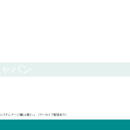
ジャパン
リンパドレナージ編(上肢)～」（アーカイブ配信あり）