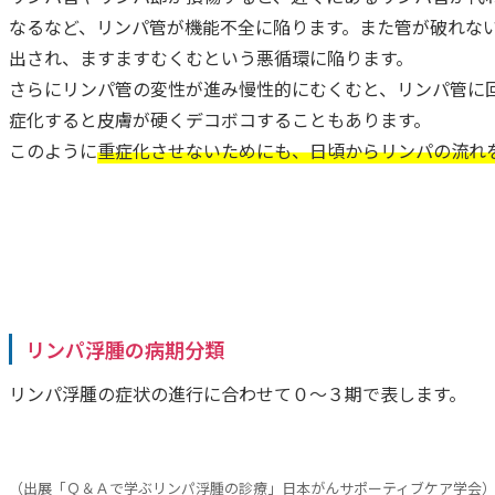
なるなど、リンパ管が機能不全に陥ります。また管が破れな
出され、ますますむくむという悪循環に陥ります。
さらにリンパ管の変性が進み慢性的にむくむと、リンパ管に
症化すると皮膚が硬くデコボコすることもあります。
このように
重症化させないためにも、日頃からリンパの流れ
リンパ浮腫の病期分類
リンパ浮腫の症状の進行に合わせて０～３期で表します。
（出展「Ｑ＆Ａで学ぶリンパ浮腫の診療」日本がんサポーティブケア学会