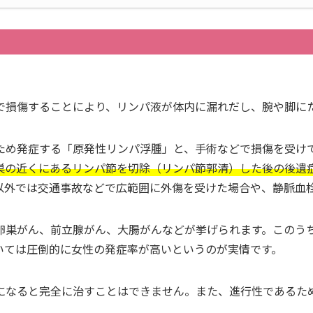
で損傷することにより、リンパ液が体内に漏れだし、腕や脚に
ため発症する「原発性リンパ浮腫」と、手術などで損傷を受け
巣の近くにあるリンパ節を切除（リンパ節郭清）した後の後遺
以外では交通事故などで広範囲に外傷を受けた場合や、静脈血
卵巣がん、前立腺がん、大腸がんなどが挙げられます。このう
いては圧倒的に女性の発症率が高いというのが実情です。
になると完全に治すことはできません。また、進行性であるた