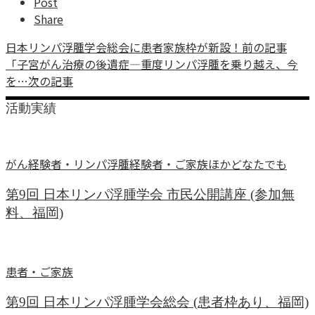
Post
Share
日本リンパ浮腫学会総会に患者家族枠が新設！
前の記事
「子宮がん治療の後遺症―重度リンパ浮腫を乗り越え、今
を…
次の記事
活動実績
がん経験者・リンパ浮腫経験者・ご家族ほかどなたでも
第9回 日本リンパ浮腫学会 市民公開講座 (参加無
料、福岡)
患者・ご家族
第9回 日本リンパ浮腫学会総会 (患者枠あり、福岡)