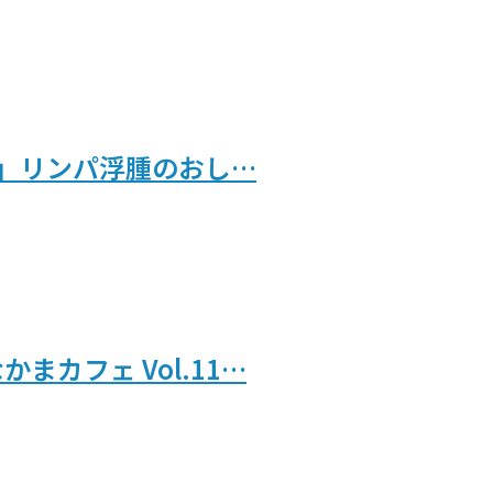
.12」リンパ浮腫のおし…
まカフェ Vol.11…