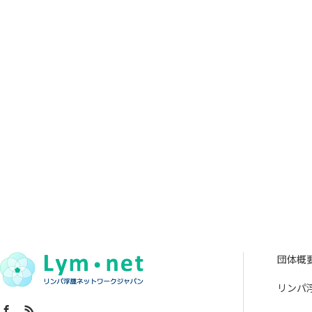
団体概
リンパ