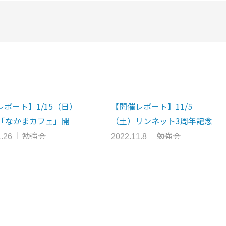
ポート】1/15（日）
【開催レポート】11/5
回「なかまカフェ」開
（土）リンネット3周年記念
報告
特別企画 第２弾 …
勉強会
勉強会
.26
2022.11.8