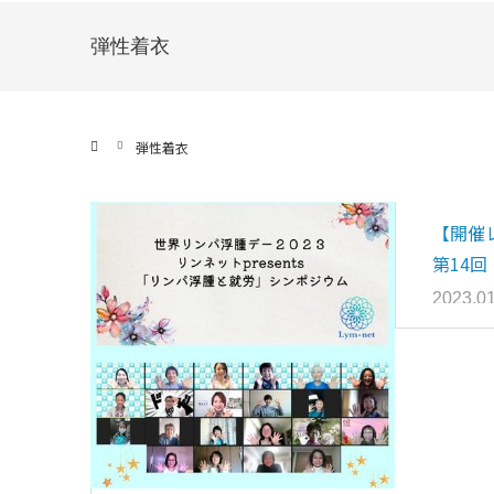
弾性着衣
ホーム
弾性着衣
【開催レ
第14
催のご
2023.01