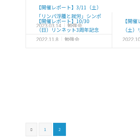
【開催レポート】3/11（土）
「リンパ浮腫と就労」シンポ
【開催レポート】10/30
【開催レ
ジウム 開催…
勉強会
2023.03.14
（日）リンネット3周年記念
（土）
特別企画 第1弾…
特別企
勉強会
2022.11.8
2022.10
1
2