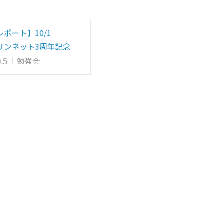
ポート】10/1
リンネット3周年記念
画 第1弾「…
勉強会
.5