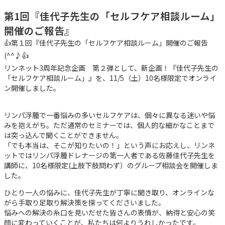
第1回『佳代子先生の「セルフケア相談ルーム」
開催のご報告』
👍第１回『佳代子先生の「セルフケア相談ルーム」開催のご報告
(^^♪👍
リンネット3周年記念企画 第２弾として、新企画！『佳代子先生の
「セルフケア相談ルーム」』を、11/5（土）10名様限定でオンライ
ン開催しました。
リンパ浮腫で一番悩みの多いセルフケアは、個々に異なる迷いや悩
みを抱えがち。ただ通常のセミナーでは、個人的な細かなことまで
は突っ込んで聞くことができません。
「でも本当は、そこが知りたいの！」という声にお応えし、リンネ
ットではリンパ浮腫ドレナージの第一人者である佐藤佳代子先生を
講師に、10名様限定(上肢下肢問わず）のグループ相談会を開催しま
した。
ひとり一人の悩みに、佳代子先生が丁寧に聞き取り、オンラインな
がら手取り足取り解決策を探ってくださいました。
悩みへの解決の糸口を見いだせた皆さんの表情が、納得と安心の笑
顔に変わっていくことが、私たちは何よりうれしかったです。