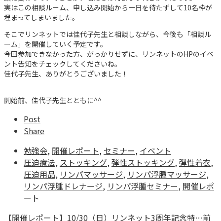
実はこの相談ルーム、申し込み開始から一日を待たずして10名枠が
埋まってしまいました。
そこでリンネットでは佳代子先生と相談しながら、今後も「相談ル
ーム」を開催していく予定です。
今回参加できなかった方、がっかりせずに、リンネットのHPのイベ
ント告知をチェックしてくださいね。
佳代子先生、ありがとうございました！
開始前、佳代子先生とともに^^
Post
Share
勉強会
,
開催レポート
,
セミナー
,
イベント
圧迫療法
,
ストッキング
,
弾性ストッキング
,
弾性着衣
,
圧迫用品
,
リンパマッサージ
,
リンパ浮腫マッサージ
,
リンパ浮腫ドレナージ
,
リンパ浮腫セミナー
,
開催レポ
ート
【開催レポート】10/30（日）リンネット3周年記念特…
前