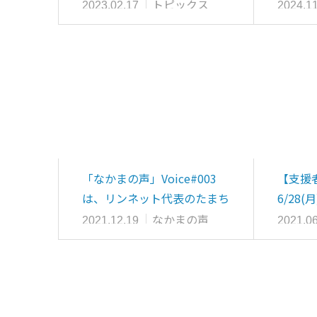
と就労」シン…
「教え
トピックス
2023.02.17
2024.11
「なかまの声」Voice#003
【支援
は、リンネット代表のたまち
6/28
ゃんです
ーク•ラ
なかまの声
2021.12.19
2021.06
ラウン