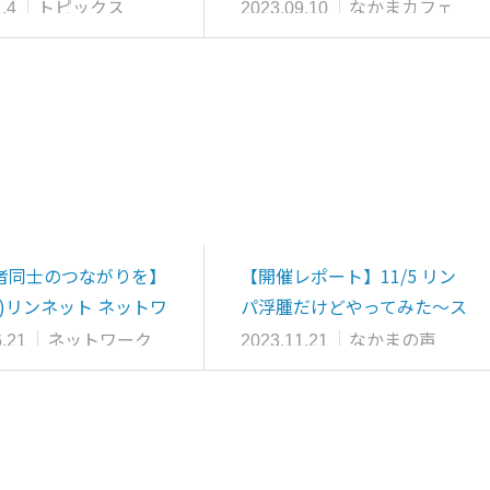
て林先…
7（オン…
トピックス
なかまカフェ
.4
2023.09.10
者同士のつながりを】
【開催レポート】11/5 リン
(月)リンネット ネットワ
パ浮腫だけどやってみた～ス
…
ペイン巡礼1…
ネットワーク
なかまの声
.21
2023.11.21
ジ