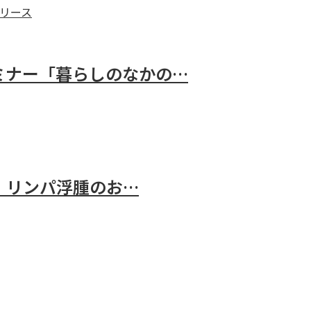
リース
セミナー「暮らしのなかの…
.8」リンパ浮腫のお…